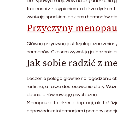
Do typowych objawów należą uderzenia g
trudności z zasypianiem, a także dyskomfo
wynikają spadkiem poziomu hormonów płc
Przyczyny menopau
Główną przyczyną jest fizjologiczne zmiany
hormonów. Czasem wywołują ją leczenie o
Jak sobie radzić z 
Leczenie polega głównie na łagodzeniu ob
roślinne, a także dostosowanie diety. Ważn
dbanie o równowagę psychiczną.
Menopauza to okres adaptacji, ale też fizj
odpowiednim informacjom i pomocy specja