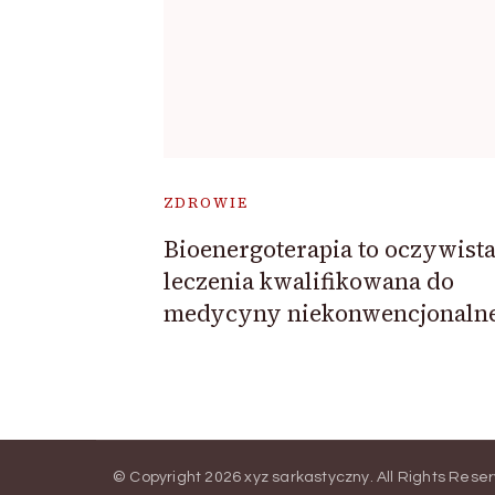
ZDROWIE
Bioenergoterapia to oczywista
leczenia kwalifikowana do
medycyny niekonwencjonalne
© Copyright 2026
xyz sarkastyczny
. All Rights Rese