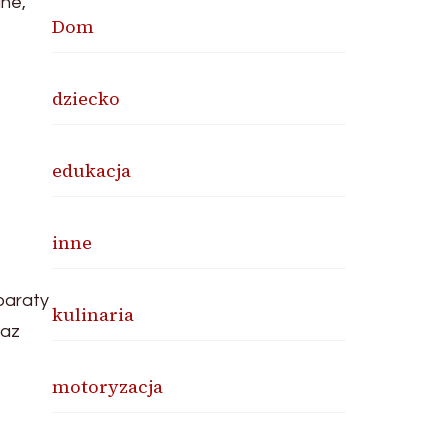
ne,
Dom
dziecko
edukacja
inne
paraty
kulinaria
raz
motoryzacja