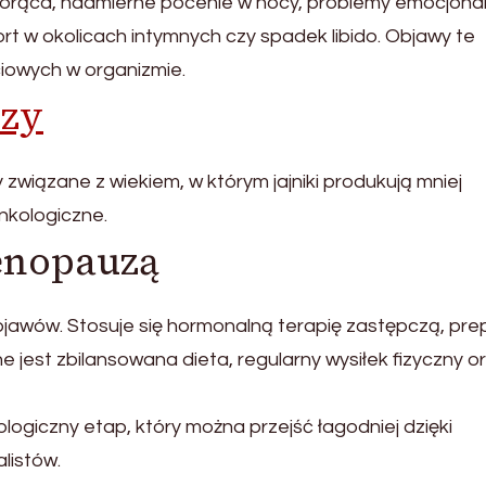
orąca, nadmierne pocenie w nocy, problemy emocjonal
rt w okolicach intymnych czy spadek libido. Objawy te
iowych w organizmie.
zy
 związane z wiekiem, w którym jajniki produkują mniej
nkologiczne.
menopauzą
jawów. Stosuje się hormonalną terapię zastępczą, pre
e jest zbilansowana dieta, regularny wysiłek fizyczny o
ologiczny etap, który można przejść łagodniej dzięki
listów.