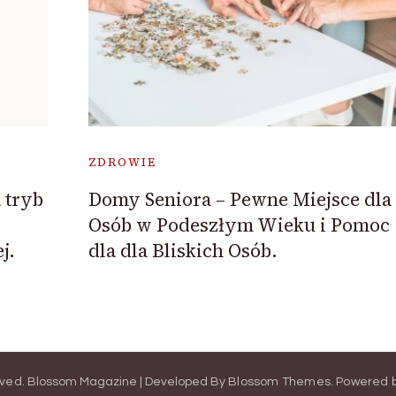
ZDROWIE
 tryb
Domy Seniora – Pewne Miejsce dla
Osób w Podeszłym Wieku i Pomoc
j.
dla dla Bliskich Osób.
rved.
Blossom Magazine | Developed By
Blossom Themes
.
Powered 