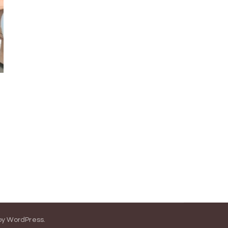
by
WordPress
.