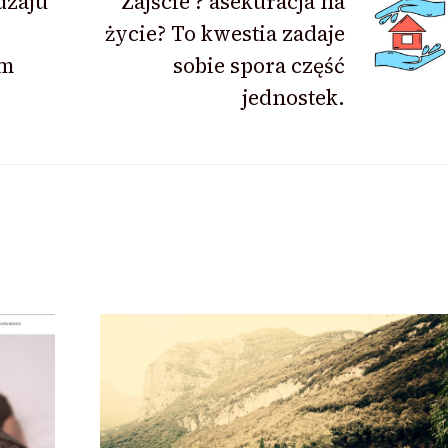
dzaju
Zajście ? asekuracja na
życie? To kwestia zadaje
im
sobie spora część
jednostek.