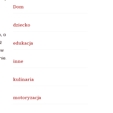
Dom
dziecko
, a
edukacja
ż
 w
ie.
inne
kulinaria
motoryzacja