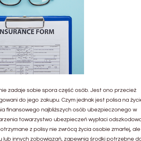
nie zadaje sobie spora część osób. Jest ono przecież
gowani do jego zakupu. Czym jednak jest polisa na życi
enia finansowego najbliższych osób ubezpieczonego w
 zdarzenia towarzystwo ubezpieczeń wypłaci odszkodow
rzymane z polisy nie zwrócą życia osobie zmarłej, ale
u lub innych zobowiązań, zapewnią środki potrzebne do