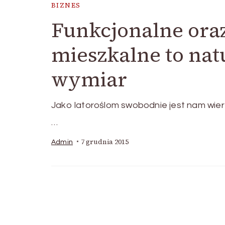
BIZNES
Funkcjonalne ora
mieszkalne to nat
wymiar
Jako latoroślom swobodnie jest nam wierz
…
7 grudnia 2015
Admin