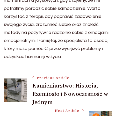
momentach kryzysowych, gdy czujemy, że nie
potrafimy poradzić sobie samodzielnie. Warto
korzystać z terapii, aby poprawić zadowolenie
swojego życia, zrozumieć siebie oraz znaleźć
metody na pozytywne radzenie sobie z emocjami
emocjonalnymi. Pamiętaj, że specjalista to osoba,
który może pomóc Ci przezwyciężyć problemy i
odzyskać harmonię w życiu.
Post
Previous Article
Kamieniarstwo: Historia,
Rzemiosło i Nowoczesność w
Navigation
Jednym
Next Article