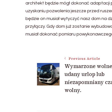
architekt będzie mógł dokonać adaptacji p
uzyskaniu pozwolenia jeszcze przed rusz
będzie on musiał wytyczyć nasz dom na dz
przyłączy. Gdy dom już zostanie wybudowa
musiał dokonać pomiaru powykonawczeg
Post
Previous Article
Wymarzone wolne
Navigation
udany urlop lub
niezapomniany cz
wolny.