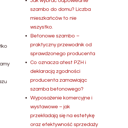
Jak wybrać odpowiednie
szambo do domu? Liczba
mieszkańców to nie
wszystko.
Betonowe szambo –
praktyczny przewodnik od
lko
sprawdzonego producenta
Co oznacza atest PZH i
namy
deklaracją zgodności
producenta zamawiając
azu
szamba betonowego?
Wyposażenie komercyjne i
wystawowe – jak
przekładają się na estetykę
oraz efektywność sprzedaży