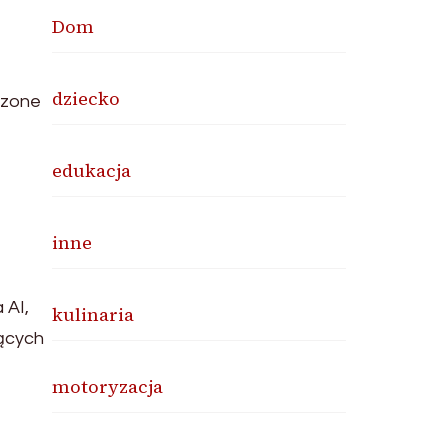
Dom
dziecko
czone
edukacja
inne
 AI,
kulinaria
jących
motoryzacja