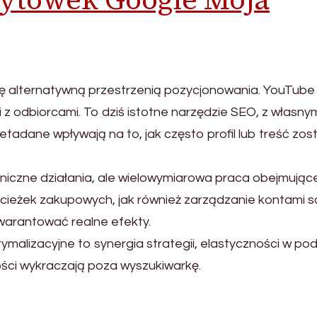
ię alternatywną przestrzenią pozycjonowania. YouTube i
 z odbiorcami. To dziś istotne narzędzie SEO, z własny
adane wpływają na to, jak często profil lub treść zos
niczne działania, ale wielowymiarowa praca obejmując
ieżek zakupowych, jak również zarządzanie kontami so
warantować realne efekty.
alizacyjne to synergia strategii, elastyczności w pod
ości wykraczają poza wyszukiwarkę.