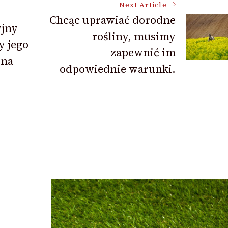
Next Article
Chcąc uprawiać dorodne
yjny
rośliny, musimy
y jego
zapewnić im
dna
odpowiednie warunki.