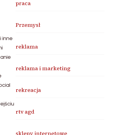
praca
Przemysł
 inne
reklama
mi
tanie
reklama i marketing
e
cial
rekreacja
ejściu
rtv agd
sklepy internetowe