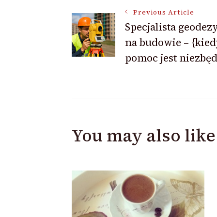
Post
Previous Article
Specjalista geodez
Navigation
na budowie – {kied
pomoc jest niezbę
You may also like