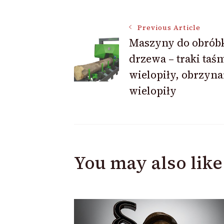
Post
Previous Article
Maszyny do obrób
drzewa – traki taś
Navigation
wielopiły, obrzyna
wielopiły
You may also like