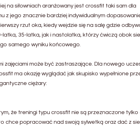
ej na siłowniach aranżowany jest crossfit taki sam dla
emu z jego znacznie bardziej indywidualnym dopasowan
ierwszy rzut oka, kiedy wejdzie się na salę gdzie odbyw
latka, 35-latka, jak i nastolatka, którzy ćwiczą obok si
 tego samego wyniku końcowego.
ymi zajęciami może być zastraszające. Dla nowego ucze
crossfit ma okazję wyglądać jak skupisko wypełnione prz
igantyczne ciężary:
m, że treningi typu crossfit nie są przeznaczone tylko 
kto chce popracować nad swoją sylwetką oraz dać z sie