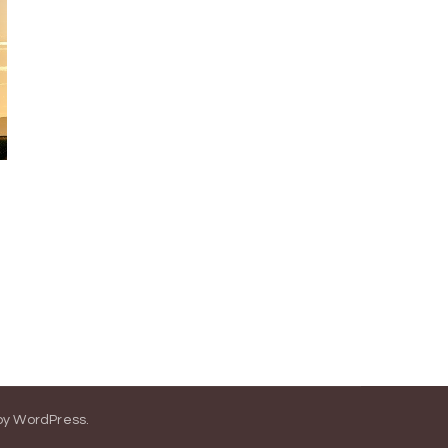
by
WordPress
.