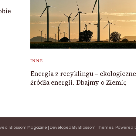
obie
INNE
Energia z recyklingu – ekologiczne
źródła energii. Dbajmy o Ziemię
rved.
Blossom Magazine | Developed By
Blossom Themes
.
Powered 