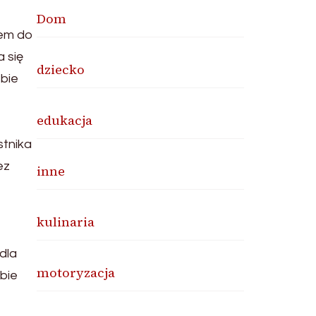
Dom
iem do
a się
dziecko
ebie
edukacja
stnika
ez
inne
kulinaria
dla
motoryzacja
bie