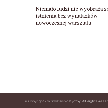
Niemało ludzi nie wyobraża s
istnienia bez wynalazków
nowoczesnej warsztatu
© Copyright 2026
xyz sarkastyczny
. All Rights Rese