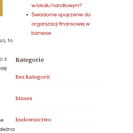
w lokalu handlowym?
Świadome spojrzenie do
organizacji finansowej w
biznesie
ci, to
Kategorie
b z
się
Bez kategorii
biznes
budownictwo
ne
ależna