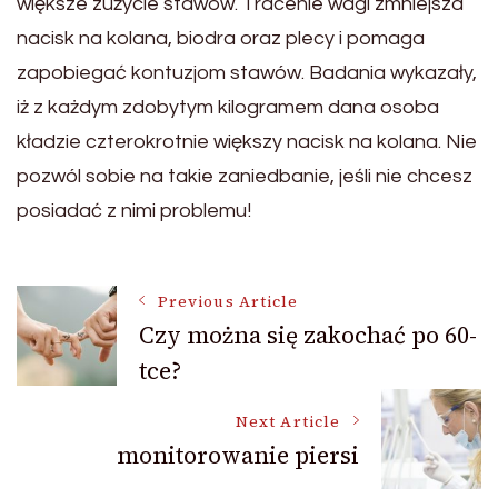
większe zużycie stawów. Tracenie wagi zmniejsza
nacisk na kolana, biodra oraz plecy i pomaga
zapobiegać kontuzjom stawów. Badania wykazały,
iż z każdym zdobytym kilogramem dana osoba
kładzie czterokrotnie większy nacisk na kolana. Nie
pozwól sobie na takie zaniedbanie, jeśli nie chcesz
posiadać z nimi problemu!
Post
Previous Article
Czy można się zakochać po 60-
tce?
Navigation
Next Article
monitorowanie piersi