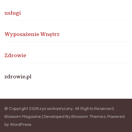
usługi
Wyposażenie Wnętrz
Zdrowie
zdrowie.pl
© Copyright 2026
xyz sarkastyczny
. All Rights Reserved.
Blossom Magazine | Developed By
Blossom Themes
.
Powered
by
WordPress
.