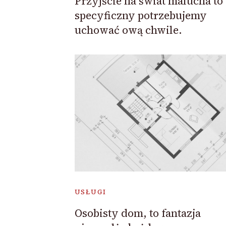
Przyjście na świat malucha to
specyficzny potrzebujemy
uchować ową chwile.
USŁUGI
Osobisty dom, to fantazja