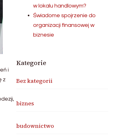
w lokalu handlowym?
Świadome spojrzenie do
organizacji finansowej w
biznesie
Kategorie
eń i
ę z
Bez kategorii
dezji,
biznes
budownictwo