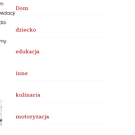
em
Dom
widacji
ada
dziecko
my.
edukacja
inne
kulinaria
motoryzacja