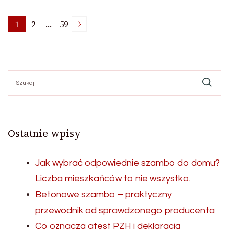
Nawigacja
1
2
…
59
Page
Page
Page
po
Szukaj:
wpisach
Ostatnie wpisy
Jak wybrać odpowiednie szambo do domu?
Liczba mieszkańców to nie wszystko.
Betonowe szambo – praktyczny
przewodnik od sprawdzonego producenta
Co oznacza atest PZH i deklaracją